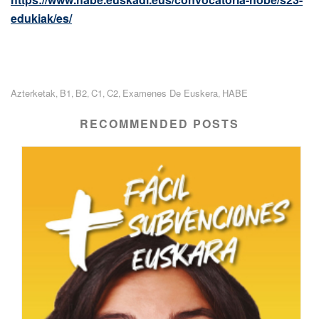
edukiak/es/
Azterketak
B1
B2
C1
C2
Examenes De Euskera
HABE
,
,
,
,
,
,
RECOMMENDED POSTS