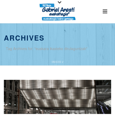
ARCHIVES
Tag Archives for: "euskara ikasteko dirulaguntzak"
INICIO
/