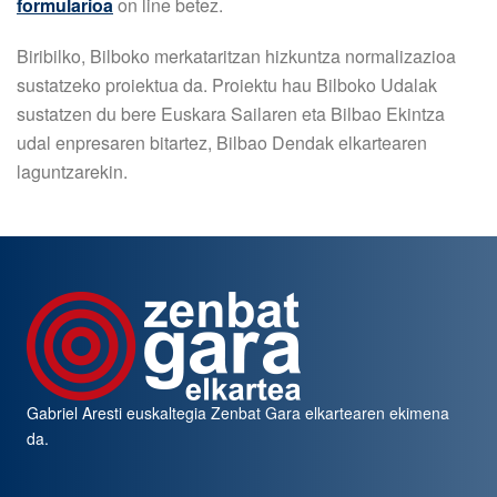
formularioa
on line betez.
Biribilko, Bilboko merkataritzan hizkuntza normalizazioa
sustatzeko proiektua da. Proiektu hau Bilboko Udalak
sustatzen du bere Euskara Sailaren eta Bilbao Ekintza
udal enpresaren bitartez, Bilbao Dendak elkartearen
laguntzarekin.
Gabriel Aresti euskaltegia
Zenbat Gara
elkartearen ekimena
da.