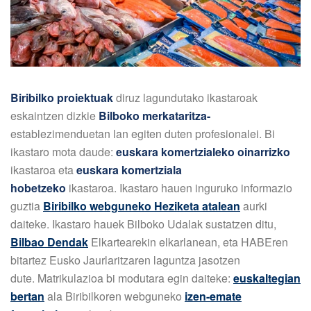
Biribilko proiektuak
diruz lagundutako ikastaroak
eskaintzen dizkie
Bilboko merkataritza-
establezimenduetan lan egiten duten profesionalei. Bi
ikastaro mota daude:
euskara komertzialeko oinarrizko
ikastaroa eta
euskara komertziala
hobetzeko
ikastaroa. Ikastaro hauen inguruko informazio
guztia
Biribilko webguneko Heziketa atalean
aurki
daiteke. Ikastaro hauek Bilboko Udalak sustatzen ditu,
Bilbao Dendak
Elkartearekin elkarlanean, eta HABEren
bitartez Eusko Jaurlaritzaren laguntza jasotzen
dute. Matrikulazioa bi modutara egin daiteke:
euskaltegian
bertan
ala Biribilkoren webguneko
izen-emate