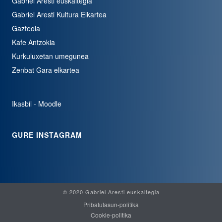
Gabriel Aresti euskaltegia
Gabriel Aresti Kultura Elkartea
Gazteola
Kafe Antzokia
Kurkuluxetan umegunea
Zenbat Gara elkartea
Ikasbil - Moodle
GURE INSTAGRAM
© 2020 Gabriel Aresti euskaltegia
Pribatutasun-politika
Cookie-politika