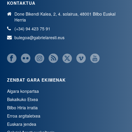
KONTAKTUA
Done Bikendi Kalea, 2, 4. solairua, 48001 Bilbo Euskal
Herria
(+34) 94 423 75 91
bulegoa@gabrielaresti.eus
ZENBAT GARA EKIMENAK
Algara konpartsa
Bakaikuko Etxea
Bilbo Hiria irratia
Erroa argitaletxea
Euskara jendea