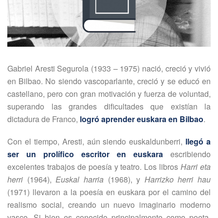
Gabriel Aresti Segurola (1933 – 1975) nació, creció y vivió
en Bilbao. No siendo vascoparlante, creció y se educó en
castellano, pero con gran motivación y fuerza de voluntad,
superando las grandes dificultades que existían la
dictadura de Franco,
logró aprender euskara en Bilbao
.
Con el tiempo, Aresti, aún siendo euskaldunberri,
llegó a
ser un prolífico escritor en euskara
escribiendo
excelentes trabajos de poesía y teatro. Los libros
Harri eta
herri
(1964),
Euskal harria
(1968), y
Harrizko herri hau
(1971) llevaron a la poesía en euskara por el camino del
realismo social, creando un nuevo imaginario moderno
vasco. Si bien es conocido principalmente como poeta,